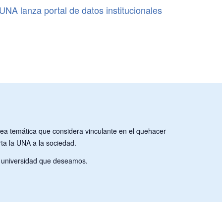
La CIGA a
UNA lanza portal de datos institucionales
UNA unive
rea temática que considera vinculante en el quehacer
rta la UNA a la sociedad.
la universidad que deseamos.