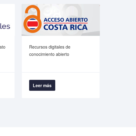
ato
Recursos digitales de
Plataforma
conocimiento abierto
información
Leer más
Leer má